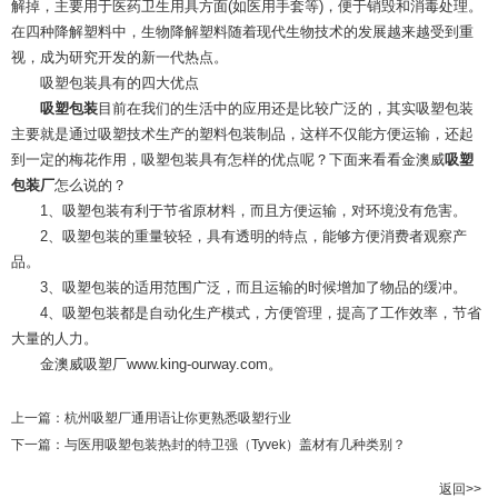
解掉，主要用于医药卫生用具方面(如医用手套等)，便于销毁和消毒处理。
在四种降解塑料中，生物降解塑料随着现代生物技术的发展越来越受到重
视，成为研究开发的新一代热点。
吸塑包装具有的四大优点
吸塑包装
目前在我们的生活中的应用还是比较广泛的，其实吸塑包装
主要就是通过吸塑技术生产的塑料包装制品，这样不仅能方便运输，还起
到一定的梅花作用，吸塑包装具有怎样的优点呢？下面来看看金澳威
吸塑
包装厂
怎么说的？
1、吸塑包装有利于节省原材料，而且方便运输，对环境没有危害。
2、吸塑包装的重量较轻，具有透明的特点，能够方便消费者观察产
品。
3、吸塑包装的适用范围广泛，而且运输的时候增加了物品的缓冲。
4、吸塑包装都是自动化生产模式，方便管理，提高了工作效率，节省
大量的人力。
金澳威吸塑厂www.king-ourway.com。
上一篇：
杭州吸塑厂通用语让你更熟悉吸塑行业
下一篇：
与医用吸塑包装热封的特卫强（Tyvek）盖材有几种类别？
返回>>