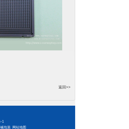
返回>>
-1
器械包装
网站地图