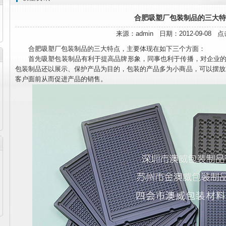
合肥吸塑厂包装制品的三大特
来源：admin 日期：2012-09-08 点
合肥吸塑厂包装制品的三大特点，主要体现在如下三个方面：
首先吸塑包装制品有利于提高品牌形象，同事也利于传播，对企业
包装制品还以展示、保护产品为目的，包装的产品多为小商品，可以摆放
客户面前从而促进产品的销售
。