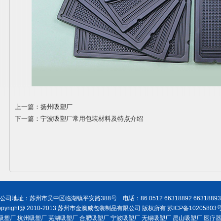
上一篇：
扬州吸塑厂
下一篇：
宁波吸塑厂常用包装材料及特点介绍
公司地址：苏州市吴中区临湖镇平安路388号 电话：86 0512 66318892 66318893
opyright@ 2010-2013 苏州市金澳威包装制品有限公司 版权所有
苏ICP备10205803号
吸塑厂 杭州吸塑厂 芜湖吸塑厂 合肥吸塑厂 宁波吸塑厂 无锡吸塑厂 昆山吸塑厂
医疗