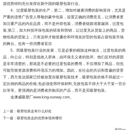
源优势得到充分发挥在新中国的吸塑包装行业。
4、过度吸塑包装的生产，第二，增加对健康消费的影响宣传，尤其是
严重的违禁广告受人尊敬的豪华包装，设置正确的消费意见，让消费者更
加注重产品的内在品质，而不是外部包装，消费者链路堵塞漏洞，过度包
装;第三，加大科技环保包装的研发和营销，让过度充从货架上的商品，货
物包装的货架上，只有这样才能使廉价和环境友好型的包装占据包装市场
的舞台。也有一些消费者盲目
5、而吸塑包装行业的发展，它是必要的根除这种做法，过度包装的商
品，向公众，特别是低收入群体，由环保主义者的批评。他们反对的原因
是非常清楚的，那就是不必要的过度包装的费用，不仅增加了商品，但也
可能导致资源浪费和环境压力的增加。因此，在社会的共识和普遍的背景
下，西方发达国家已经被放置在吸塑包装技术，吸塑包装价格不得超过一
定比例的商品的价格;包必须使用环保材料;无效包装不得大于大于某一百分
比等等。更强调的是消费者所购买的产品，而不是买吸塑包装。
金澳威吸塑厂www.king-ourway.com。
上一篇：
吸塑包装盒有什么好处
下一篇：
吸塑包装盒的优势体现有哪些
返回>>