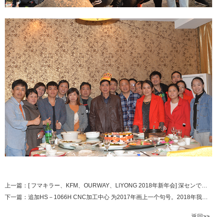
上一篇：
[ フマキラー、KFM、OURWAY、LlYONG 2018年新年会] 深センで開催
下一篇：
追加HS－1066H CNC加工中心 为2017年画上一个句号。2018年我们再接再厉！
返回>>